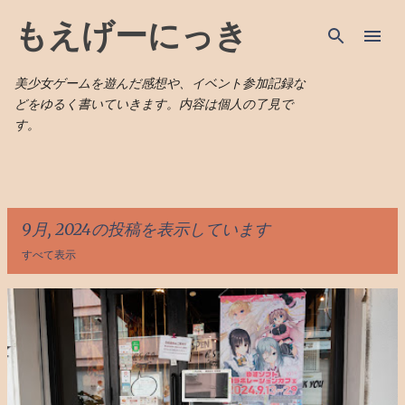
スキップしてメイン コンテンツに移動
もえげーにっき
美少女ゲームを遊んだ感想や、イベント参加記録な
どをゆるく書いていきます。内容は個人の了見で
す。
9月, 2024の投稿を表示しています
すべて表示
投
稿